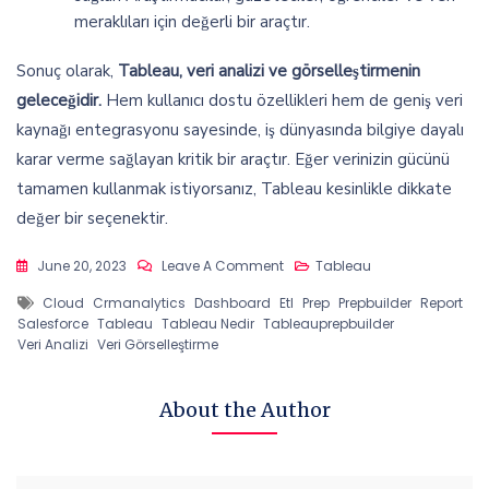
meraklıları için değerli bir araçtır.
Sonuç olarak,
Tableau, veri analizi ve görselleştirmenin
geleceğidir.
Hem kullanıcı dostu özellikleri hem de geniş veri
kaynağı entegrasyonu sayesinde, iş dünyasında bilgiye dayalı
karar verme sağlayan kritik bir araçtır. Eğer verinizin gücünü
tamamen kullanmak istiyorsanız, Tableau kesinlikle dikkate
değer bir seçenektir.
On
June 20, 2023
Leave A Comment
Tableau
Veri
Tags
Cloud
Crmanalytics
Dashboard
Etl
Prep
Prepbuilder
Report
Görselleştirme
Salesforce
Tableau
Tableau Nedir
Tableauprepbuilder
Ve
Veri Analizi
Veri Görselleştirme
Analizinin
Gücü:
Tableau
About the Author