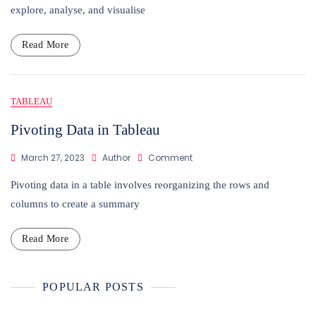
Order
explore, analyse, and visualise
Of
Operation:
A
Read More
Deep
Dive
Into
Filters
TABLEAU
Pivoting Data in Tableau
On
March 27, 2023
Author
Comment
Pivoting
Data
Pivoting data in a table involves reorganizing the rows and
In
columns to create a summary
Tableau
Read More
POPULAR POSTS