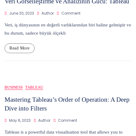
Veri Görselleştirme ve Analizinin Gücü: Tableau
On
June 20, 2023
Author
Comment
Veri
Görselleştirme
Veri, iş dünyasının en değerli varlıklarından biri haline gelmiştir ve
Ve
bu durum, sadece büyük ölçekli
Analizinin
Gücü:
Tableau
Read More
BUSINESS
TABLEAU
Mastering Tableau’s Order of Operation: A Deep
Dive into Filters
On
May 6, 2023
Author
Comment
Mastering
Tableau’s
Tableau is a powerful data visualisation tool that allows you to