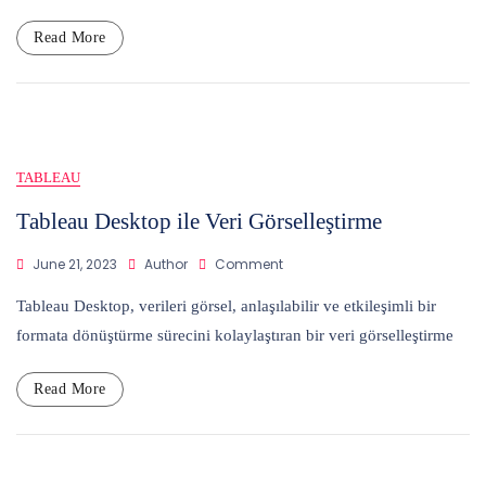
Tableau
Prep
Read More
Builder
TABLEAU
Tableau Desktop ile Veri Görselleştirme
On
June 21, 2023
Author
Comment
Tableau
Desktop
Tableau Desktop, verileri görsel, anlaşılabilir ve etkileşimli bir
Ile
formata dönüştürme sürecini kolaylaştıran bir veri görselleştirme
Veri
Görselleştirme
Read More