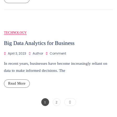
Deep
Dive
Into
Filters
TECHNOLOGY
Big Data Analytics for Business
On
April 3, 2023
Author
Comment
Big
Data
In recent years, businesses have become increasingly reliant on
Analytics
data to make informed decisions. The
For
Business
Read More
Posts
Page
Page
1
2
pagination