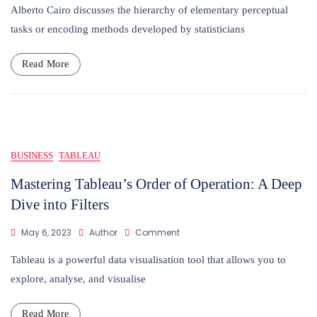
Data
Alberto Cairo discusses the hierarchy of elementary perceptual
Visualisation:
tasks or encoding methods developed by statisticians
Understanding
The
Hierarchy
Read More
Of
Visual
Cues
BUSINESS
TABLEAU
Mastering Tableau’s Order of Operation: A Deep
Dive into Filters
On
May 6, 2023
Author
Comment
Mastering
Tableau’s
Tableau is a powerful data visualisation tool that allows you to
Order
explore, analyse, and visualise
Of
Operation:
A
Read More