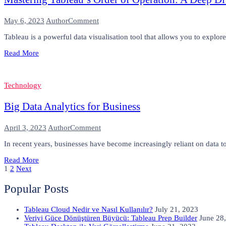
on
May 6, 2023
Author
Comment
Mastering
Tableau is a powerful data visualisation tool that allows you to explore
Tableau’s
Order
Read More
of
Operation:
A
Deep
Technology
Dive
into
Big Data Analytics for Business
Filters
on
April 3, 2023
Author
Comment
Big
In recent years, businesses have become increasingly reliant on data 
Data
Analytics
Read More
for
Posts
Page
Page
Next
1
2
Next
Business
page
pagination
Popular Posts
Tableau Cloud Nedir ve Nasıl Kullanılır?
July 21, 2023
Veriyi Güce Dönüştüren Büyücü: Tableau Prep Builder
June 28