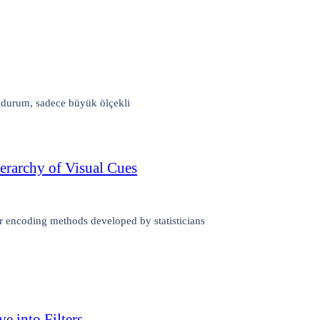
bu durum, sadece büyük ölçekli
erarchy of Visual Cues
or encoding methods developed by statisticians
e into Filters