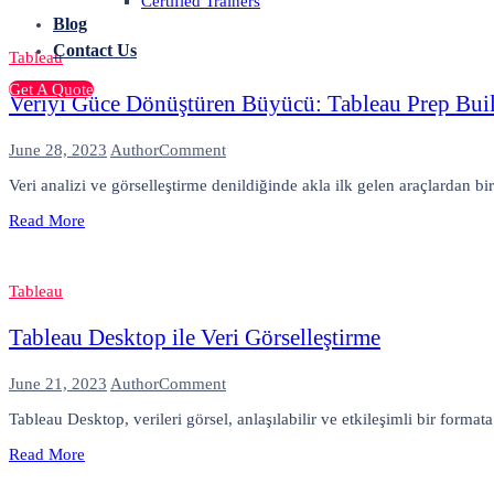
Certified Trainers
Nasıl
Blog
Kullanılır?
Contact Us
Tableau
Get A Quote
Veriyi Güce Dönüştüren Büyücü: Tableau Prep Bui
on
June 28, 2023
Author
Comment
Veriyi
Veri analizi ve görselleştirme denildiğinde akla ilk gelen araçlardan bi
Güce
Dönüştüren
Read More
Büyücü:
Tableau
Prep
Builder
Tableau
Tableau Desktop ile Veri Görselleştirme
on
June 21, 2023
Author
Comment
Tableau
Tableau Desktop, verileri görsel, anlaşılabilir ve etkileşimli bir format
Desktop
ile
Read More
Veri
Görselleştirme