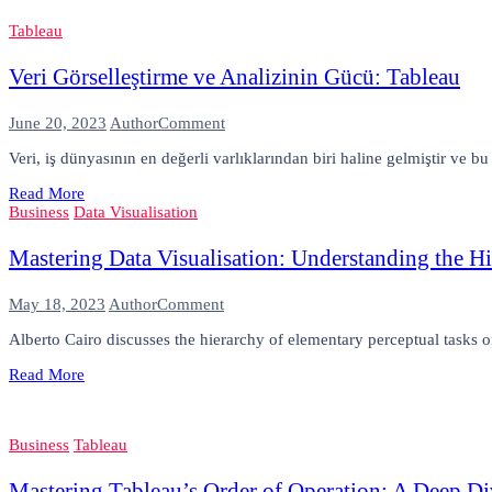
Tableau
Veri Görselleştirme ve Analizinin Gücü: Tableau
on
June 20, 2023
Author
Comment
Veri
Veri, iş dünyasının en değerli varlıklarından biri haline gelmiştir ve 
Görselleştirme
ve
Read More
Analizinin
Business
Data Visualisation
Gücü:
Tableau
Mastering Data Visualisation: Understanding the Hi
on
May 18, 2023
Author
Comment
Mastering
Alberto Cairo discusses the hierarchy of elementary perceptual tasks 
Data
Visualisation:
Read More
Understanding
the
Hierarchy
of
Business
Tableau
Visual
Cues
Mastering Tableau’s Order of Operation: A Deep Div