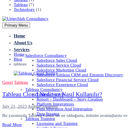
Tableau
(7)
Technology
(1)
Primary Menu
Home
About Us
Services
Home
Salesforce Consultancy
Blog
Salesforce Sales Cloud
tableau
Salesforce Service Cloud
Salesforce Marketing Cloud
Salesforce Tableau CRM and Einstein Discovery
Salesforce Financial Service Cloud
Genel
Tableau
Salesforce Experience Cloud
Tableau Consultancy
Tableau Cloud Nedir ve Nasıl Kullanılır?
Tableau Set-Up
Report – Dashboard – Story Creation
Platform Integrations
on
July 21, 2023
Author
Comment
Data Migration And Integration
Tableau
Data Staging
Bu yazımızda Tableau Cloud’un ne olduğunu, ürünün avantajlarını ve n
Cloud
Tableau Training
Nedir
Licensing and Training
Read More
ve