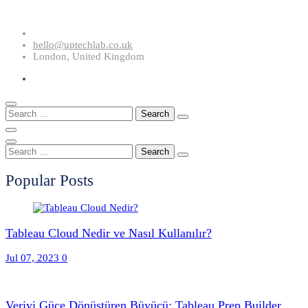
Skip
to
hello@uptechlab.co.uk
content
London, United Kingdom
Search
for:
Search
for:
Popular Posts
Tableau Cloud Nedir ve Nasıl Kullanılır?
Jul 07, 2023
0
Veriyi Güce Dönüştüren Büyücü: Tableau Prep Builder