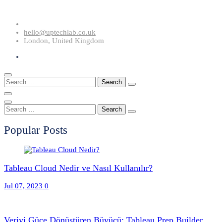
Skip
to
hello@uptechlab.co.uk
content
London, United Kingdom
Search
for:
Search
for:
Popular Posts
Tableau Cloud Nedir ve Nasıl Kullanılır?
Jul 07, 2023
0
Veriyi Güce Dönüştüren Büyücü: Tableau Prep Builder