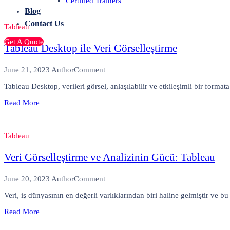
Certified Trainers
Tableau
Blog
Prep
Builder
Contact Us
Tableau
Get A Quote
Tableau Desktop ile Veri Görselleştirme
on
June 21, 2023
Author
Comment
Tableau
Tableau Desktop, verileri görsel, anlaşılabilir ve etkileşimli bir format
Desktop
ile
Read More
Veri
Görselleştirme
Tableau
Veri Görselleştirme ve Analizinin Gücü: Tableau
on
June 20, 2023
Author
Comment
Veri
Veri, iş dünyasının en değerli varlıklarından biri haline gelmiştir ve 
Görselleştirme
ve
Read More
Analizinin
Gücü: