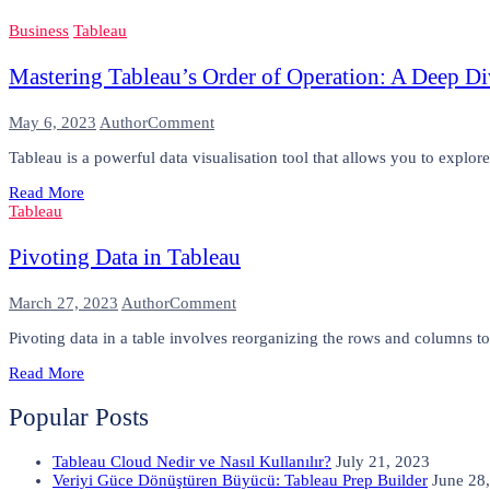
Tableau
Business
Tableau
Mastering Tableau’s Order of Operation: A Deep Div
on
May 6, 2023
Author
Comment
Mastering
Tableau is a powerful data visualisation tool that allows you to explore
Tableau’s
Order
Read More
of
Tableau
Operation:
A
Deep
Pivoting Data in Tableau
Dive
into
on
March 27, 2023
Author
Comment
Filters
Pivoting
Pivoting data in a table involves reorganizing the rows and columns t
Data
in
Read More
Tableau
Popular Posts
Tableau Cloud Nedir ve Nasıl Kullanılır?
July 21, 2023
Veriyi Güce Dönüştüren Büyücü: Tableau Prep Builder
June 28