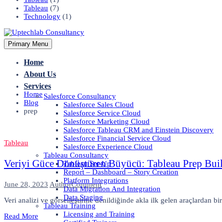
Tableau
(7)
Technology
(1)
Primary Menu
Home
About Us
Services
Home
Salesforce Consultancy
Blog
Salesforce Sales Cloud
prep
Salesforce Service Cloud
Salesforce Marketing Cloud
Salesforce Tableau CRM and Einstein Discovery
Salesforce Financial Service Cloud
Tableau
Salesforce Experience Cloud
Tableau Consultancy
Veriyi Güce Dönüştüren Büyücü: Tableau Prep Bui
Tableau Set-Up
Report – Dashboard – Story Creation
Platform Integrations
on
June 28, 2023
Author
Comment
Data Migration And Integration
Veriyi
Data Staging
Veri analizi ve görselleştirme denildiğinde akla ilk gelen araçlardan bi
Güce
Tableau Training
Dönüştüren
Licensing and Training
Read More
Büyücü: